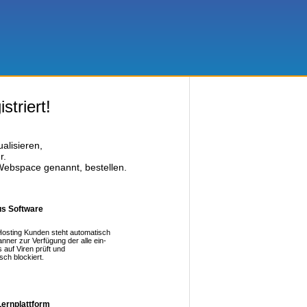
striert!
alisieren,
r.
Webspace genannt, bestellen.
us Software
Hosting Kunden steht automatisch
anner zur Verfügung der alle ein-
auf Viren prüft und
sch blockiert.
Lernplattform