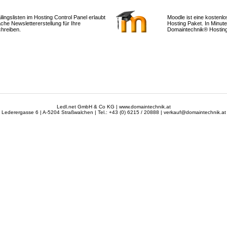
ingslisten im Hosting Control Panel erlaubt
Moodle ist eine kostenlos
ache Newslettererstellung für Ihre
Hosting Paket. In Minuten
hreiben.
Domaintechnik® Hosting
Ledl.net GmbH & Co KG | www.domaintechnik.at
Lederergasse 6 | A-5204 Straßwalchen | Tel.: +43 (0) 6215 / 20888 | verkauf@domaintechnik.at