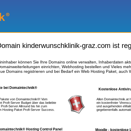
omain kinderwunschklinik-graz.com ist regi
ninhaber können Sie Ihre Domains online verwalten, Inhaberdaten aktu
omainweiterleitungen einrichten, Webhosting bestellen und Vieles meh
ue Domains registrieren und bei Bedarf ein Web Hosting Paket, auch 
te bei Domaintechnik®
Kostenlose Antivir
 Pakete von Domaintechnik®! Vom
Allen Domaintechnik.at 
et Profi-Server Budget über das beliebte
ein kostenfreier Virensc
 Profi-Server Allround bis hin zum
und ausgehenden eMails 
en Hosting Paket Profi-Server Success.
gegebenenfalls automati
Domaintechnik® Hosting Control Panel
Moodle - kostenlose 